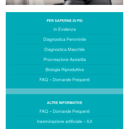
Morfologicamente Selezionati
– IMSI
Estrazione spermatozoi via
PER SAPERNE DI PIÙ
Testicolare / Epididimale -
TESA-TESE-PESA-MESA
In Evidenza
BIOLOGIA RIPRODUTTIVA
Diagnostica Femminile
Spermiogramma
Diagnostica Maschile
Computerizzato
Procreazione Assistita
Test DNA Spermatico
Biologia Riproduttiva
Vitalità e Stress
FAQ – Domande Frequenti
Test di Capacitazione
PCT – Post Coital Test
Test in Vitro
ALTRE INFORMATIVE
Test Immunologici
FAQ – Domande Frequenti
Crioconservazione di Gameti
Inseminazione artificiale – IUI
ed Embrioni