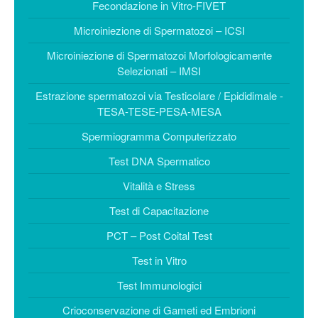
Coltura Blastocisti
Fecondazione in Vitro-FIVET
PROFILO
Microiniezione di Spermatozoi – ICSI
CLINICHE
Microiniezione di Spermatozoi Morfologicamente
CFA Napoli
Selezionati – IMSI
Centro Morrone
Estrazione spermatozoi via Testicolare / Epididimale -
TESA-TESE-PESA-MESA
CONTATTI
Spermiogramma Computerizzato
Test DNA Spermatico
Vitalità e Stress
Test di Capacitazione
PCT – Post Coital Test
Test in Vitro
Test Immunologici
Crioconservazione di Gameti ed Embrioni