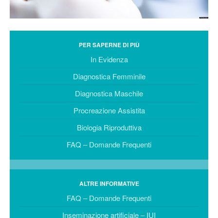
Morfologicamente Selezionati
– IMSI
Estrazione spermatozoi via
Testicolare / Epididimale -
PER SAPERNE DI PIÙ
TESA-TESE-PESA-MESA
In Evidenza
BIOLOGIA RIPRODUTTIVA
Diagnostica Femminile
Spermiogramma
Computerizzato
Diagnostica Maschile
Test DNA Spermatico
Procreazione Assistita
Vitalità e Stress
Biologia Riproduttiva
Test di Capacitazione
FAQ – Domande Frequenti
PCT – Post Coital Test
Test in Vitro
Test Immunologici
ALTRE INFORMATIVE
FAQ – Domande Frequenti
Crioconservazione di Gameti
ed Embrioni
Inseminazione artificiale – IUI