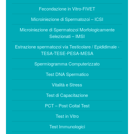
Coltura Blastocisti
Fecondazione in Vitro-FIVET
PROFILO
Microiniezione di Spermatozoi – ICSI
CLINICHE
Microiniezione di Spermatozoi Morfologicamente
CFA Napoli
Selezionati – IMSI
Centro Morrone
Estrazione spermatozoi via Testicolare / Epididimale -
CONTATTI
TESA-TESE-PESA-MESA
Spermiogramma Computerizzato
Test DNA Spermatico
Vitalità e Stress
Test di Capacitazione
PCT – Post Coital Test
Test in Vitro
Test Immunologici