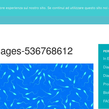
iore esperienza sul nostro sito. Se continui ad utilizzare questo sito noi
HOME
DIAGNOSTICA
T
mages-536768612
PER
In 
Dia
Dia
Pro
Bio
FAQ