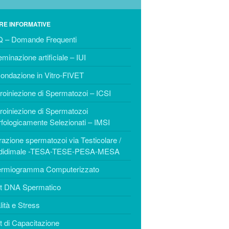
IMSI
Estrazione spermatozoi via
RE INFORMATIVE
Testicolare / Epididimale -TESA-
TESE-PESA-MESA
 – Domande Frequenti
BIOLOGIA RIPRODUTTIVA
eminazione artificiale – IUI
Spermiogramma
ondazione in Vitro-FIVET
Computerizzato
roiniezione di Spermatozoi – ICSI
Test DNA Spermatico
roiniezione di Spermatozoi
Vitalità e Stress
fologicamente Selezionati – IMSI
Test di Capacitazione
razione spermatozoi via Testicolare /
PCT – Post Coital Test
ididimale -TESA-TESE-PESA-MESA
Test in Vitro
rmiogramma Computerizzato
Test Immunologici
t DNA Spermatico
Crioconservazione di Gameti
lità e Stress
ed Embrioni
Coltura Blastocisti
t di Capacitazione