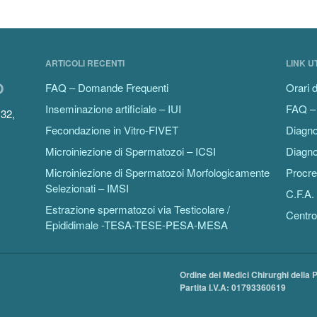
ARTICOLI RECENTI
LINK UT
O
FAQ – Domande Frequenti
Orari d
Inseminazione artificiale – IUI
FAQ –
132,
Fecondazione in Vitro-FIVET
Diagno
Microiniezione di Spermatozoi – ICSI
Diagno
Microiniezione di Spermatozoi Morfologicamente
Procre
Selezionati – IMSI
C.F.A. 
Estrazione spermatozoi via Testicolare /
Centro
Epididimale -TESA-TESE-PESA-MESA
Ordine dei Medici Chirurghi della 
Partita I.V.A: 01793360619