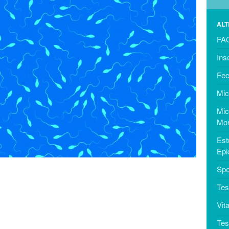
ALT
FAQ
Ins
Fec
Mic
Mic
Mor
Est
Ep
Spe
Tes
Vita
Tes