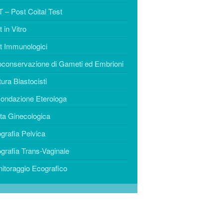
PROFILO
 – Post Coital Test
CLINICHE
 in Vitro
CFA Napoli
t Immunologici
Centro Morrone
oconservazione di Gameti ed Embrioni
CONTATTI
tura Blastocisti
ondazione Eterologa
ita Ginecologica
grafia Pelvica
grafia Trans-Vaginale
itoraggio Ecografico