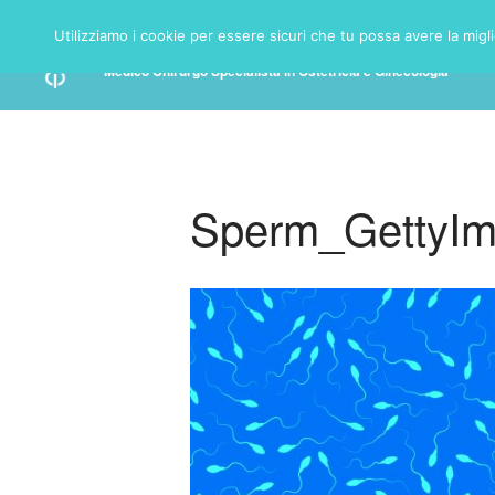
Utilizziamo i cookie per essere sicuri che tu possa avere la migl
DR. PROF. DI FILIPPO ANTONIO
Medico Chirurgo Specialista in Ostetricia e Ginecologia
Sperm_GettyI