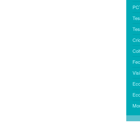
PCT
Test
Tes
Cri
Col
Fec
Vis
Eco
Eco
Mon