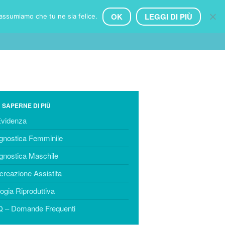
OK
LEGGI DI PIÙ
 assumiamo che tu ne sia felice.
ECNICHE
PROFILO
CLINICHE
CONTATTI
HOME
DIAGNOSTICA
Femminile
Maschile
 SAPERNE DI PIÙ
TECNICHE
Evidenza
Procreazione Assistita
gnostica Femminile
Inseminazione artificiale – IUI
gnostica Maschile
Fecondazione in Vitro – FIVET
Fecondazione Eterologa
creazione Assistita
Microiniezione di Spermatozoi –
logia Riproduttiva
ICSI
 – Domande Frequenti
Microiniezione di Spermatozoi
Morfologicamente Selezionati –