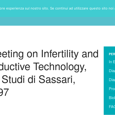
iore esperienza sul nostro sito. Se continui ad utilizzare questo sito noi
HOME
DIAGNOSTICA
T
eting on Infertility and
PER
ductive Technology,
In 
Dia
 Studi di Sassari,
Dia
97
Pro
Bio
FAQ