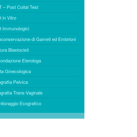
PROFILO
 – Post Coital Test
CLINICHE
 in Vitro
CFA Napoli
t Immunologici
Centro Morrone
oconservazione di Gameti ed Embrioni
CONTATTI
tura Blastocisti
ondazione Eterologa
ita Ginecologica
grafia Pelvica
grafia Trans-Vaginale
itoraggio Ecografico