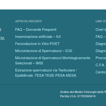
ARTICOLI RECENTI
LINK UT
O
FAQ – Domande Frequenti
Orari d
Inseminazione artificiale – IUI
FAQ –
132,
Fecondazione in Vitro-FIVET
Diagno
Microiniezione di Spermatozoi – ICSI
Diagno
Microiniezione di Spermatozoi Morfologicamente
Procre
Selezionati – IMSI
C.F.A. 
Estrazione spermatozoi via Testicolare /
Centro
Epididimale -TESA-TESE-PESA-MESA
Ordine dei Medici Chirurghi della 
Partita I.V.A: 01793360619