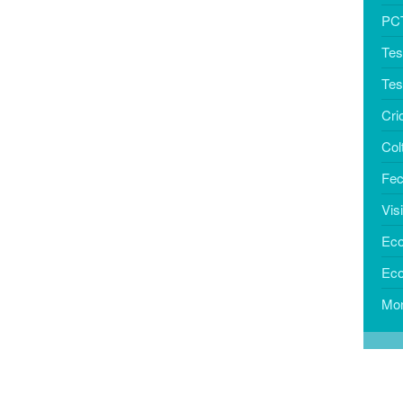
PCT
Test
Tes
Cri
Col
Fec
Vis
Eco
Eco
Mon