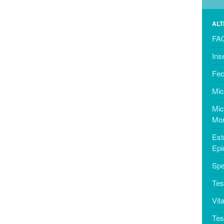
ALT
FAQ
Ins
Fec
Mic
Mic
Mor
Est
Ep
Spe
Tes
Vita
Tes