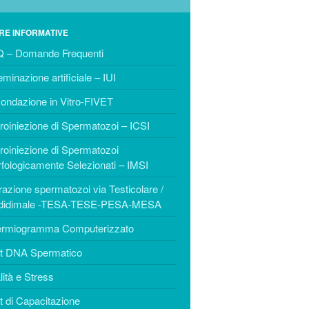
IMSI
Estrazione spermatozoi via
RE INFORMATIVE
Testicolare / Epididimale -TESA-
TESE-PESA-MESA
 – Domande Frequenti
BIOLOGIA RIPRODUTTIVA
eminazione artificiale – IUI
Spermiogramma
ondazione in Vitro-FIVET
Computerizzato
roiniezione di Spermatozoi – ICSI
Test DNA Spermatico
roiniezione di Spermatozoi
Vitalità e Stress
fologicamente Selezionati – IMSI
Test di Capacitazione
razione spermatozoi via Testicolare /
PCT – Post Coital Test
ididimale -TESA-TESE-PESA-MESA
Test in Vitro
rmiogramma Computerizzato
Test Immunologici
t DNA Spermatico
Crioconservazione di Gameti
lità e Stress
ed Embrioni
Coltura Blastocisti
t di Capacitazione