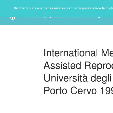
Utilizziamo i cookie per essere sicuri che tu possa avere la migl
DR. PROF. DI FILIPPO ANTONIO
Medico Chirurgo Specialista in Ostetricia e Ginecologia
International Me
Assisted Repro
Università degli
Porto Cervo 19