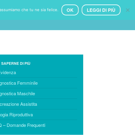
OK
LEGGI DI PIÙ
 assumiamo che tu ne sia felice.
ECNICHE
PROFILO
CLINICHE
CONTATTI
HOME
DIAGNOSTICA
Femminile
Maschile
 SAPERNE DI PIÙ
TECNICHE
Evidenza
Procreazione Assistita
gnostica Femminile
Inseminazione artificiale – IUI
gnostica Maschile
Fecondazione in Vitro – FIVET
Fecondazione Eterologa
creazione Assistita
Microiniezione di Spermatozoi –
logia Riproduttiva
ICSI
 – Domande Frequenti
Microiniezione di Spermatozoi
Morfologicamente Selezionati –